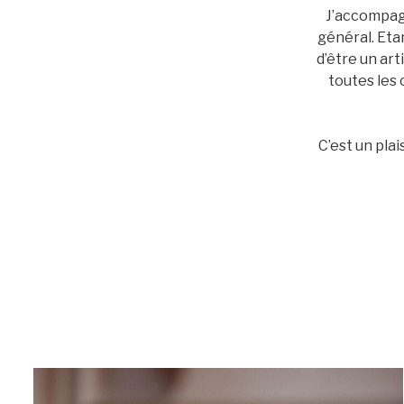
J’accompagn
général. Etan
d’être un art
toutes les 
C’est un pla