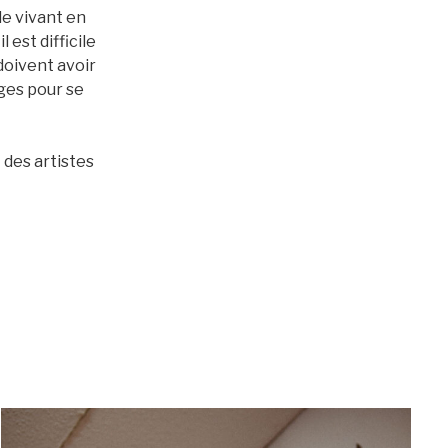
le vivant en
 est difficile
 doivent avoir
ages pour se
 des artistes