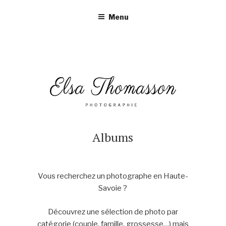
Aller
Menu
au
contenu
principal
Albums
Vous recherchez un photographe en Haute-
Savoie ?
Découvrez une sélection de photo par
catégorie (couple, famille, grossesse…) mais