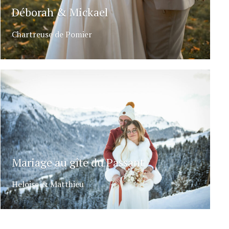
Déborah & Mickael
Chartreuse de Pomier
Mariage au gîte du Passant
Heloise & Matthieu