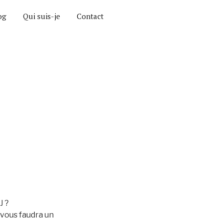
og
Qui suis-je
Contact
J ?
 vous faudra un