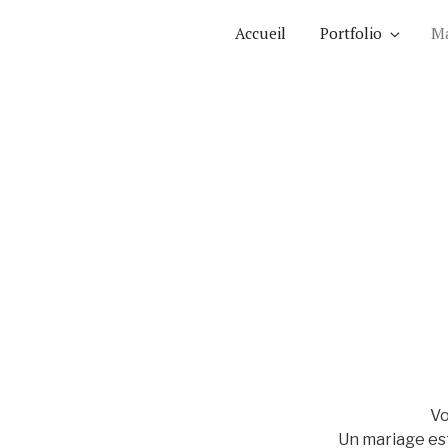
Aller
Accueil
Portfolio
Ma
au
contenu
principal
Vo
Un mariage est