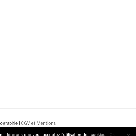
ographie |
CGV et Mentions
onsidérerons que vous acceptez l'utilisation des cookies.
Ok