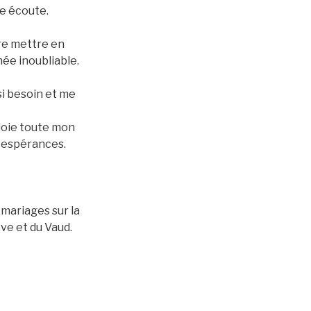
re écoute.
ore mettre en
née inoubliable.
si besoin et me
ploie toute mon
s espérances.
mariages sur la
ève et du Vaud.