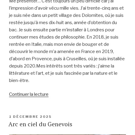
Me présenter… C’est toujours un peu difficile car j’ai
l’impression d’avoir vécu mille vies. J’ai trente-cinq ans et
je suis née dans un petit village des Dolomites, où je suis
restée jusqu’à mes dix-huit ans, année d’obtention du
bac. Je suis ensuite partie m’installer à Londres pour
continuer mes études de philosophie. En 2018, je suis
rentrée en Italie, mais mon envie de bouger et de
découvrir le monde m’a amenée en France en 2019,
d’abord en Provence, puis à Cruseilles, où je suis installée
depuis 2020.Mes intérêts sont très variés : j’aime la
littérature et l’art, et je suis fascinée par la nature et le
bien-être.
de
Continuer la lecture
« Au
bout
des
PUBLIÉ
1 DÉCEMBRE 2025
LE
Arc en ciel du Genevois
bois »