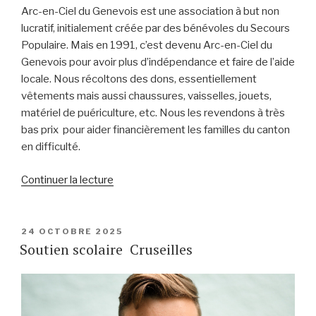
Arc-en-Ciel du Genevois est une association à but non
lucratif, initialement créée par des bénévoles du Secours
Populaire. Mais en 1991, c’est devenu Arc-en-Ciel du
Genevois pour avoir plus d’indépendance et faire de l’aide
locale. Nous récoltons des dons, essentiellement
vêtements mais aussi chaussures, vaisselles, jouets,
matériel de puériculture, etc. Nous les revendons à très
bas prix pour aider financièrement les familles du canton
en difficulté.
de
Continuer la lecture
« Arc
en
ciel
PUBLIÉ
24 OCTOBRE 2025
LE
Soutien scolaire Cruseilles
du
Genevois »