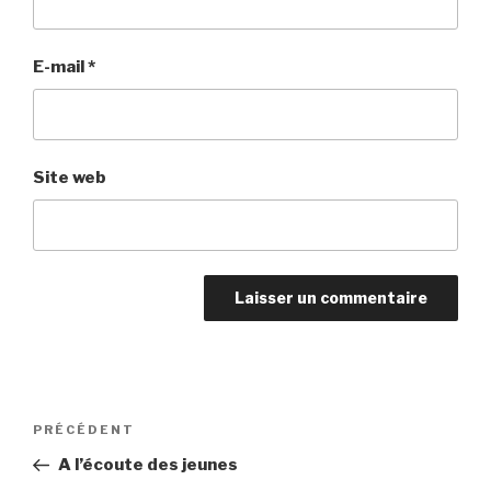
E-mail
*
Site web
Navigation
Article
PRÉCÉDENT
de
précédent
A l’écoute des jeunes
l’article