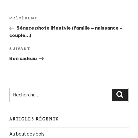
Navigation
Article
PRÉCÉDENT
de
précédent
Séance photo lifestyle (famille – naissance –
l’article
couple…)
Article
SUIVANT
suivant
Bon cadeau
Recherche
Reche
pour
:
ARTICLES RÉCENTS
Au bout des bois