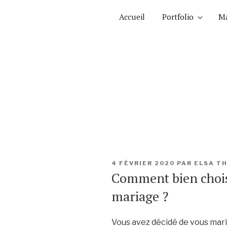
Aller
Accueil
Portfolio
Ma
au
contenu
principal
PUBLIÉ
4 FÉVRIER 2020
PAR
ELSA T
LE
Comment bien chois
mariage ?
Vous avez décidé de vous mari