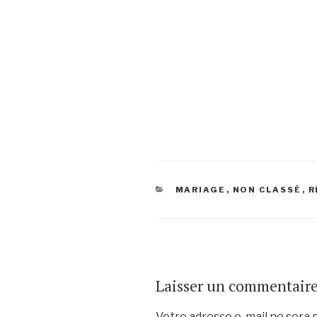
CATÉGORIES
MARIAGE
,
NON CLASSÉ
,
R
Laisser un commentair
Votre adresse e-mail ne sera p