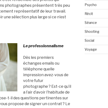
Psycho
ains photographes présentent très peu
rcement représentatif de leur travail.
Récit
r une sélection plus large si ce n’est
Séance
Shooting
Social
Le professionnalisme
Voyage
Dès les premiers
échanges emails ou
téléphone quelle
impression avez-vous de
votre futur
photographe ? Est-ce qu’il
a l’air d’avoir l’habitude de
Pose-t-il des questions pertinentes sur
l vous propose de signer un contrat ? Le