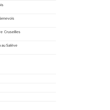
is
 Genevois
re Cruseilles
a au Salève