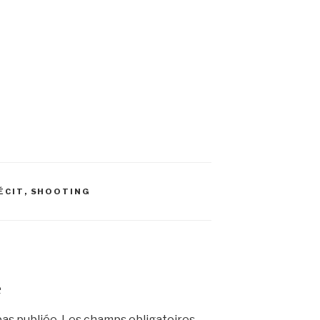
ÉCIT
,
SHOOTING
e
as publiée.
Les champs obligatoires