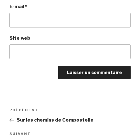
E-mail
*
Site web
Navigation
Article
PRÉCÉDENT
de
précédent
Sur les chemins de Compostelle
l’article
Article
SUIVANT