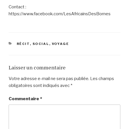
Contact :
https://www.facebook.com/LesAfricainsDesBornes
CATÉGORIES
RÉCIT
,
SOCIAL
,
VOYAGE
Laisser un commentaire
Votre adresse e-mail ne sera pas publiée.
Les champs
obligatoires sont indiqués avec
*
Commentaire
*