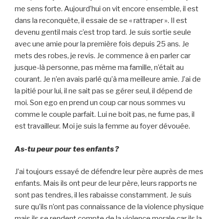
me sens forte. Aujourd’hui on vit encore ensemble, il est
dans la reconquête, il essaie de se « rattraper ». Il est
devenu gentil mais c’est trop tard. Je suis sortie seule
avec une amie pour la première fois depuis 25 ans. Je
mets des robes, je revis. Je commence à en parler car
jusque-là personne, pas même ma famille, n’était au
courant. Je n’en avais parlé qu’à ma meilleure amie. J’ai de
la pitié pour lui, il ne sait pas se gérer seul, il dépend de
moi. Son ego en prend un coup car nous sommes vu
comme le couple parfait. Lui ne boit pas, ne fume pas, il
est travailleur. Moi je suis la femme au foyer dévouée.
As-tu peur pour tes enfants ?
J’ai toujours essayé de défendre leur père auprès de mes
enfants. Mais ils ont peur de leur père, leurs rapports ne
sont pas tendres, il les rabaisse constamment. Je suis
sure qu’ils n’ont pas connaissance de la violence physique
mais ils se rendent compte de la violence morale car ils la