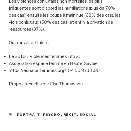
Les violences conjugales non mortelles les plus
fréquentes sont d’abord les humiliations (plus de 70%
des cas), ensuite les coups à main nue (68% des cas), les
viols conjugaux (50% des cas) et enfin la privation de
ressources (37%).
Ou trouver de l’aide :
Le 3919 « Violences femmes info » :
Association espace femme en Haute-Savoie
https://espace-femmes.org/
04.50.97.61.90
Propos recueillis par Elsa Thomasson
CATÉGORIES
PORTRAIT
,
PSYCHO
,
RÉCIT
,
SOCIAL