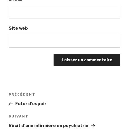
Site web
Navigation
Article
PRÉCÉDENT
de
précédent
Futur d’espoir
l’article
Article
SUIVANT
suivant
Récit d’une infirmière en psychiatrie