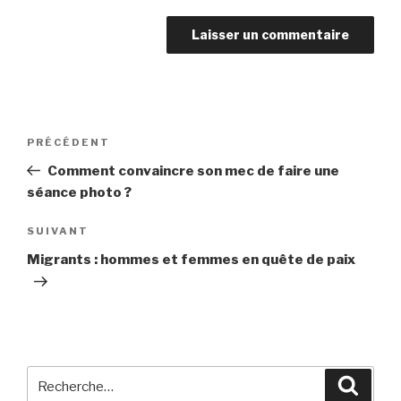
Navigation
Article
PRÉCÉDENT
de
précédent
Comment convaincre son mec de faire une
l’article
séance photo ?
Article
SUIVANT
suivant
Migrants : hommes et femmes en quête de paix
Recherche
Reche
pour